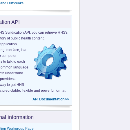
 and Outbreaks
ation API
HS Syndication API, you can retrieve HHS's
tory of public health content.
Application
g Interface, is a
o computer
s to talk to each
a common language
both understand.
provides a
 way to get HHS
a predictable, flexible and powerful format.
API Documentation >>
nal Information
tion Workgroup Page