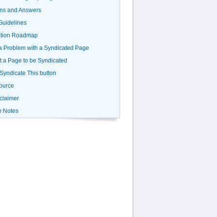
ns and Answers
uidelines
ation Roadmap
a Problem with a Syndicated Page
 a Page to be Syndicated
 Syndicate This button
ource
claimer
e Notes