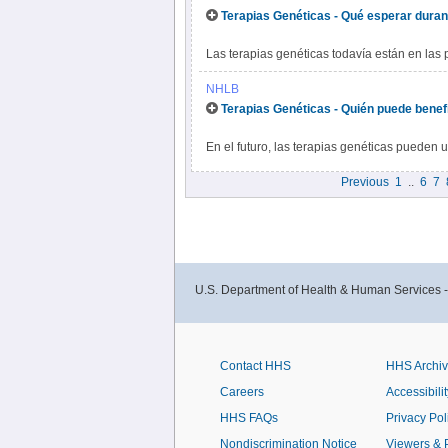
reacciones alérgicas o, si se trata de una in
Terapias Genéticas - Qué esperar durant
Las terapias genéticas todavía están en las 
clínicos. Sin embargo, los investigadores y
NHLB
como tratamiento. Por ejemplo, si participa en
Terapias Genéticas - Quién puede benef
tratamiento se puede proporcionarse de dos
cuerpo de manera directa, o se pueden recole
En el futuro, las terapias genéticas pueden us
luego devolverlas. El método puede depender
hereditarios, como la fibrosis quística, la defi
cuerpo necesitan ser tratados.
Previous
1
..
6
7
la anemia de células falciformes. También se
VIH.
U.S. Department of Health & Human Services 
Contact HHS
HHS Archi
Careers
Accessibilit
HHS FAQs
Privacy Pol
Nondiscrimination Notice
Viewers & 