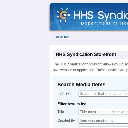
Skip
to
Content
HOME
HHS Syndication Storefront
The HHS Syndication Storefront allows you to sy
own website or application. These services are 
Search Media Items
Full Text
Filter results by:
Title
Created By