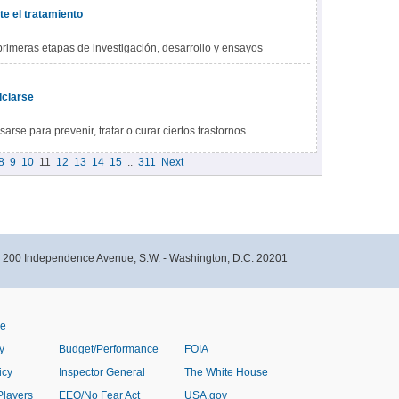
yección, puede producir daños a los órganos o tejidos.
e el tratamiento
primeras etapas de investigación, desarrollo y ensayos
a tienen bastante conocimiento sobre cómo pueden funcionar
 un ensayo clínico o recibe terapia genética en el futuro, el
iciarse
 maneras. Las células pueden modificarse dentro de su
ctar las células y modificarlas fuera de su cuerpo, para
arse para prevenir, tratar o curar ciertos trastornos
 de su afección y qué órgano o tipos de células en su
ciencia de Alfa-1 antitripsina, la hemofilia, la beta talasemia y
8
9
10
11
12
13
14
15
..
311
Next
 pueden usar para tratar cánceres o infecciones, incluido el
- 200 Independence Avenue, S.W. - Washington, D.C. 20201
ve
y
Budget/Performance
FOIA
icy
Inspector General
The White House
Players
EEO/No Fear Act
USA.gov