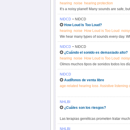
hearing
noise
hearing protection
It’s a noisy planet! Many sounds are safe, b
noise-induced hearing loss, or NIHL for short
-
NIDCD
NIDCD
How Loud Is Too Loud?
hearing
noise
How Loud is Too Loud
noisy
We hear many types of sounds every day. Whi
and last too long can permanently damage y
-
NIDCD
NIDCD
cause to your hearing, and the faster this d
¿Cuándo el sonido es demasiado alto?
loss (NIHL).
hearing
noise
How Loud is Too Loud
noisy
Oímos muchos tipos de sonidos todos los dí
que son demasiado fuertes y duran demasia
NIDCD
Mientras más alto sea el sonido, mayor será 
Audífonos de venta libre
Esto se llama pérdida de audición inducida p
age-related hearing loss
Assistive listening
NHLBI
¿Cuáles son los riesgos?
Las terapias genéticas prometen tratar muc
el tratamiento y pueden tener riesgos. Los ri
NHLBI