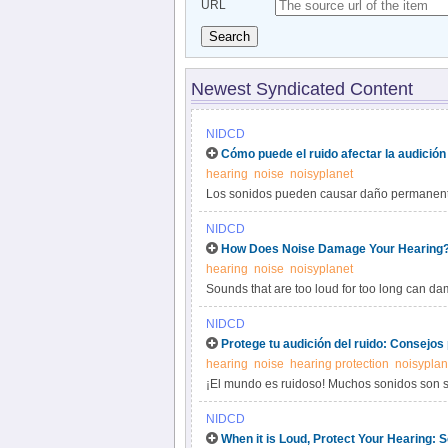
URL
Search
Newest Syndicated Content
NIDCD
Cómo puede el ruido afectar la audición
hearing
noise
noisyplanet
Los sonidos pueden causar daño permanente
mucho tiempo. Esto se llama pérdida de audi
NIDCD
NIHL).
How Does Noise Damage Your Hearing
hearing
noise
noisyplanet
Sounds that are too loud for too long can d
hearing loss (NIHL). The louder the noise, th
NIDCD
Protege tu audición del ruido: Consejos
hearing
noise
hearing protection
noisyplan
¡El mundo es ruidoso! Muchos sonidos son se
daño se llama pérdida de audición inducida 
NIDCD
When it is Loud, Protect Your Hearing: 