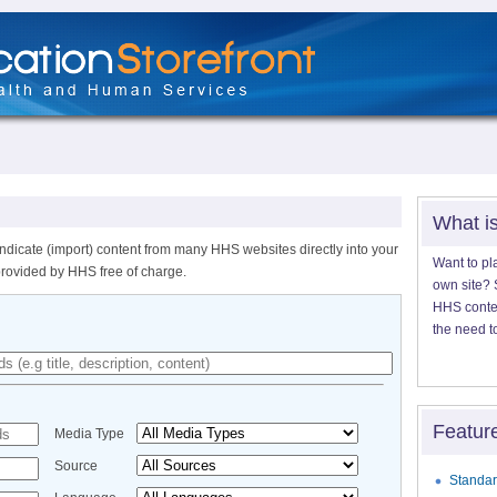
What i
ndicate (import) content from many HHS websites directly into your
Want to pl
provided by HHS free of charge.
own site? S
HHS content
the need t
Featur
Media Type
Source
Standar