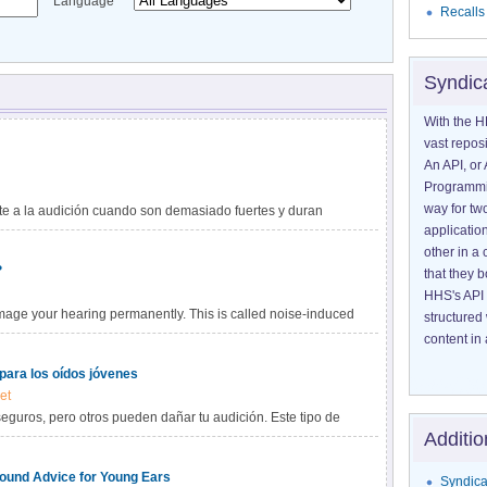
Language
Recalls
Syndic
With the H
vast reposi
An API, or 
Programmin
way for tw
 a la audición cuando son demasiado fuertes y duran
application
ción inducida por el ruido (noise-induced hearing loss,
other in 
?
that they 
HHS's API 
amage your hearing permanently. This is called noise-induced
structured
e faster it can damage your hearing.
content in 
 para los oídos jóvenes
et
guros, pero otros pueden dañar tu audición. Este tipo de
Additio
por ruido.
Sound Advice for Young Ears
Syndica