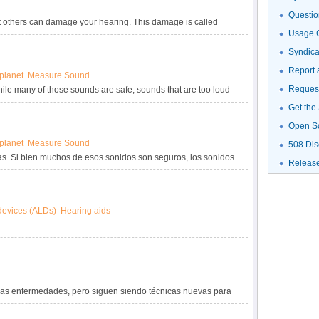
Questio
ut others can damage your hearing. This damage is called
Usage G
.
Syndic
Report 
planet
Measure Sound
Request
le many of those sounds are safe, sounds that are too loud
our hearing. The louder the sound, the more damage it can
Get the
amage will occur. This damage is called noise-induced hearing
Open S
planet
Measure Sound
508 Dis
as. Si bien muchos de esos sonidos son seguros, los sonidos
Releas
do tiempo pueden dañar la audición de manera permanente.
el daño a la audición y más rápido podría ocurrir el daño.
or el ruido (noise-induced hearing loss, NIHL).
 devices (ALDs)
Hearing aids
has enfermedades, pero siguen siendo técnicas nuevas para
esgos potenciales pueden incluir ciertos tipos de cáncer,