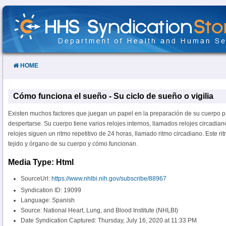
Skip
to
Content
HOME
Cómo funciona el sueño - Su ciclo de sueño o vigilia
Existen muchos factores que juegan un papel en la preparación de su cuerpo pa
despertarse. Su cuerpo tiene varios relojes internos, llamados relojes circadian
relojes siguen un ritmo repetitivo de 24 horas, llamado ritmo circadiano. Este ri
tejido y órgano de su cuerpo y cómo funcionan.
Media Type: Html
SourceUrl:
https://www.nhlbi.nih.gov/subscribe/88967
Syndication ID: 19099
Language: Spanish
Source: National Heart, Lung, and Blood Institute (NHLBI)
Date Syndication Captured: Thursday, July 16, 2020 at 11:33 PM