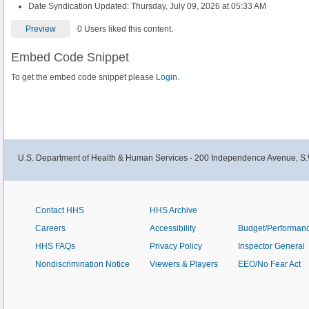
Date Syndication Updated: Thursday, July 09, 2026 at 05:33 AM
Preview
0 Users liked this content.
Embed Code Snippet
To get the embed code snippet please
Login.
U.S. Department of Health & Human Services - 200 Independence Avenue, S.
Contact HHS
HHS Archive
Careers
Accessibility
Budget/Performan
HHS FAQs
Privacy Policy
Inspector General
Nondiscrimination Notice
Viewers & Players
EEO/No Fear Act