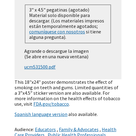
3" x 4.5" pegatinas (agotado)
Material solo disponible para
descargar. (Los materiales impresos
están temporalmente agotados;
comuníquese con nosotros
si tiene
alguna pregunta).
Agrande o descargue la imagen
(Se abre en una nueva ventana)
ucm531500.pdf
This 18"x24" poster demonstrates the effect of
smoking on teeth and gums. Limited quantities of
a 3”x4.5” sticker version are also available. For
more information on the health effects of tobacco
use, visit
FDA.gov/tobacco
.
Spanish language version
also available.
Audience:
Educators
,
Family & Advocates
,
Health
Care Providers
,
Public Health Professionals
,