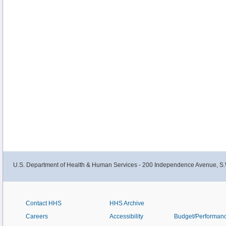
U.S. Department of Health & Human Services - 200 Independence Avenue, S.
Contact HHS
HHS Archive
Careers
Accessibility
Budget/Performan