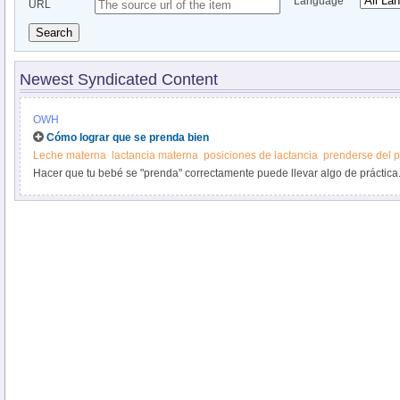
Language
URL
Search
Newest Syndicated Content
OWH
Cómo lograr que se prenda bien
Leche materna
lactancia materna
posiciones de lactancia
prenderse del 
Hacer que tu bebé se "prenda" correctamente puede llevar algo de práctica
posiciones para amamantar para ayudar a que tu bebé se prenda bien. Con
que el bebé se prendió bien.