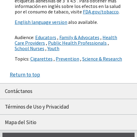
etiquetas adhesivas de 3”x 4.5”. Para obtener más
información en inglés sobre los efectos en la salud
por el consumo de tabaco, visite
FDA.gov/tobacco
.
English language version
also available.
Audience:
Educators
,
Family & Advocates
,
Health
Care Providers
,
Public Health Professionals
,
School Nurses
,
Youth
Topics:
Cigarettes
,
Prevention
,
Science & Research
Return to top
Contáctanos
Términos de Uso y Privacidad
Mapa del Sitio