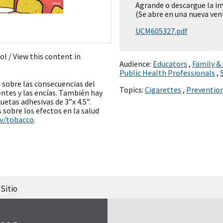
Agrande o descargue la i
(Se abre en una nueva ven
UCM605327.pdf
ñol
/ View this content in
Audience:
Educators
,
Family &
Public Health Professionals
,
 sobre las consecuencias del
Topics:
Cigarettes
,
Preventio
entes y las encías. También hay
etas adhesivas de 3”x 4.5”.
sobre los efectos en la salud
v/tobacco
.
Sitio