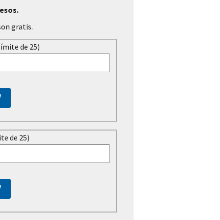
resos.
son gratis.
límite de 25)
ite de 25)