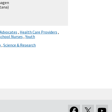
magen
tana)
 Advocates
,
Health Care Providers
,
School Nurses
,
Youth
n
,
Science & Research