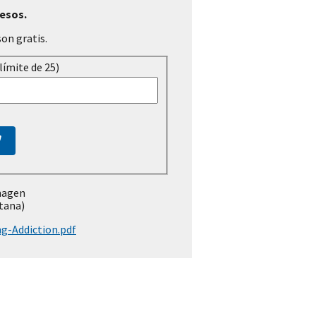
resos.
son gratis.
límite de 25)
magen
tana)
g-Addiction.pdf