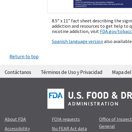
8.5” x 11” fact sheet describing the si
addiction and resources to get help to 
nicotine addiction, visit
FDA.gov/tobac
Spanish language version
also available
Return to top
Contáctanos
Términos de Uso y Privacidad
Mapa del 
About FDA
FOIA requests
Office of Inspec
General
Accessibility
No FEAR Act data