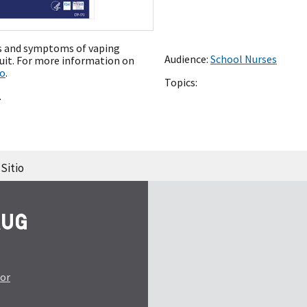
gns and symptoms of vaping
Audience:
School Nurses
quit. For more information on
co
.
Topics:
.
Sitio
tor