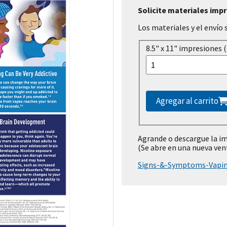
Solicite materiales imp
Los materiales y el envío 
8.5" x 11" impresiones (
Agregar al carrito
Agrande o descargue la i
(Se abre en una nueva ven
Signs-&-Symptoms-Vapin