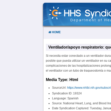
Skip
to
Content
HOME
Ventilador/apoyo respiratorio: qu
Si necesita estar conectado a un ventilador dura
posible que pueda utilizar un ventilador en su c
complicaciones de las hospitalizaciones prolong
el ventilador con un tubo de traqueostomía o mas
Media Type: Html
SourceUrl:
https://www.nhlbi.nih.gov/subsc
Syndication ID: 19324
Language: Spanish
Source: National Heart, Lung, and Blood Ins
Date Syndication Captured: Tuesday, Janua