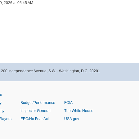
9, 2026 at 05:45 AM
- 200 Independence Avenue, S.W. - Washington, D.C. 20201
ve
y
Budget/Performance
FOIA
icy
Inspector General
The White House
Players
EEO/No Fear Act
USA.gov