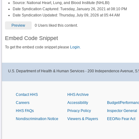
Source: National Heart, Lung, and Blood Institute (NHLBI)
Date Syndication Captured: Tuesday, January 26, 2021 at 08:10 PM
Date Syndication Updated: Thursday, July 09, 2026 at 05:44 AM
Preview
0 Users liked this content.
Embed Code Snippet
To get the embed code snippet please
Login.
U.S. Department of Health & Human Services - 200 Independence Avenue, S.
Contact HHS
HHS Archive
Careers
Accessibility
Budget/Performan
HHS FAQs
Privacy Policy
Inspector General
Nondiscrimination Notice
Viewers & Players
EEO/No Fear Act