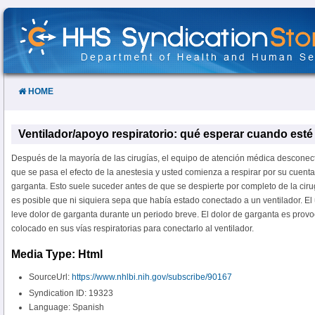
Skip
to
Content
HOME
Ventilador/apoyo respiratorio: qué esperar cuando esté li
Después de la mayoría de las cirugías, el equipo de atención médica desconect
que se pasa el efecto de la anestesia y usted comienza a respirar por su cuenta.
garganta. Esto suele suceder antes de que se despierte por completo de la ciru
es posible que ni siquiera sepa que había estado conectado a un ventilador. El
leve dolor de garganta durante un periodo breve. El dolor de garganta es provo
colocado en sus vías respiratorias para conectarlo al ventilador.
Media Type: Html
SourceUrl:
https://www.nhlbi.nih.gov/subscribe/90167
Syndication ID: 19323
Language: Spanish