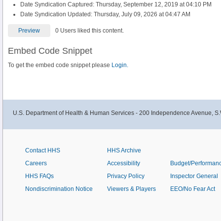
Date Syndication Captured: Thursday, September 12, 2019 at 04:10 PM
Date Syndication Updated: Thursday, July 09, 2026 at 04:47 AM
Preview
0 Users liked this content.
Embed Code Snippet
To get the embed code snippet please
Login.
U.S. Department of Health & Human Services - 200 Independence Avenue, S.
Contact HHS
HHS Archive
Careers
Accessibility
Budget/Performan
HHS FAQs
Privacy Policy
Inspector General
Nondiscrimination Notice
Viewers & Players
EEO/No Fear Act