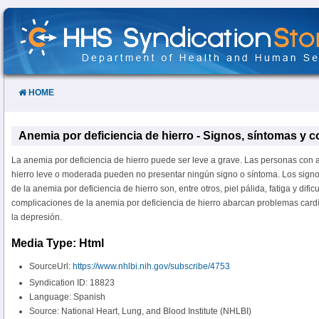
Skip
to
Content
HOME
Anemia por deficiencia de hierro - Signos, síntomas y 
La anemia por deficiencia de hierro puede ser leve a grave. Las personas con 
hierro leve o moderada pueden no presentar ningún signo o síntoma. Los signo
de la anemia por deficiencia de hierro son, entre otros, piel pálida, fatiga y dific
complicaciones de la anemia por deficiencia de hierro abarcan problemas cardía
la depresión.
Media Type: Html
SourceUrl:
https://www.nhlbi.nih.gov/subscribe/4753
Syndication ID: 18823
Language: Spanish
Source: National Heart, Lung, and Blood Institute (NHLBI)