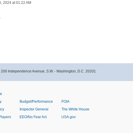
6, 2024 at 01:22 AM
e
- 200 Independence Avenue, S.W. - Washington, D.C. 20201
ve
y
Budget/Performance
FOIA
icy
Inspector General
The White House
Players
EEO/No Fear Act
USA.gov