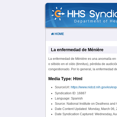
Skip
to
Content
HOME
La enfermedad de Ménière
La enfermedad de Ménière es una anomalía en el
o silbido en el oído (tinnitus), pérdida de audic
congestionado. Por lo general, la enfermedad de
Media Type: Html
SourceUrl:
https://www.nidcd.nih.gov/es/e
Syndication ID: 16887
Language: Spanish
Source: National Institute on Deafness an
Date Content Updated: Monday, March 06, 
Date Syndication Captured: Wednesday, Aug