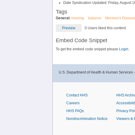
Date Syndication Updated: Friday, August 1
Tags
General:
hearing
balance
Meniere's Diseas
Preview
0 Users liked this content.
Embed Code Snippet
To get the embed code snippet please
Login.
U.S. Department of Health & Human Services 
Contact HHS
HHS Archi
Careers
Accessibilit
HHS FAQs
Privacy Pol
Nondiscrimination Notice
Viewers & 