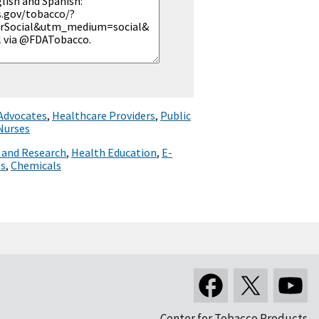
 Advocates
,
Healthcare Providers
,
Public
Nurses
 and Research
,
Health Education
,
E-
es
,
Chemicals
Center for Tobacco Products