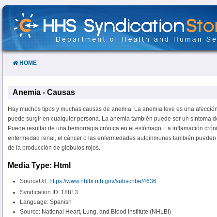
Skip
to
Content
HOME
Anemia - Causas
Hay muchos tipos y muchas causas de anemia. La anemia leve es una afección 
puede surgir en cualquier persona. La anemia también puede ser un síntoma d
Puede resultar de una hemorragia crónica en el estómago. La inflamación cróni
enfermedad renal, el cáncer o las enfermedades autoinmunes también pueden 
de la producción de glóbulos rojos.
Media Type: Html
SourceUrl:
https://www.nhlbi.nih.gov/subscribe/4636
Syndication ID: 18813
Language: Spanish
Source: National Heart, Lung, and Blood Institute (NHLBI)