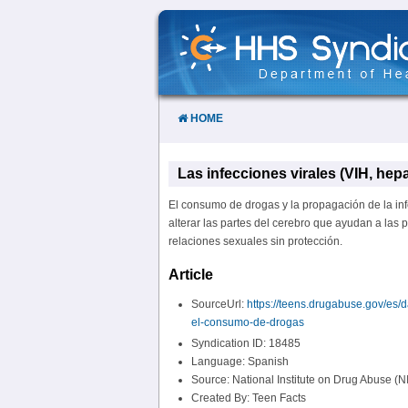
Skip
to
Content
HOME
Las infecciones virales (VIH, hep
El consumo de drogas y la propagación de la in
alterar las partes del cerebro que ayudan a las 
relaciones sexuales sin protección.
Article
SourceUrl:
https://teens.drugabuse.gov/es/d
el-consumo-de-drogas
Syndication ID: 18485
Language: Spanish
Source: National Institute on Drug Abuse (N
Created By: Teen Facts