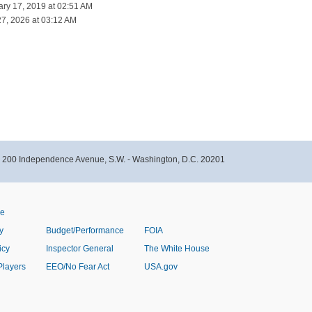
ary 17, 2019 at 02:51 AM
27, 2026 at 03:12 AM
- 200 Independence Avenue, S.W. - Washington, D.C. 20201
ve
y
Budget/Performance
FOIA
icy
Inspector General
The White House
Players
EEO/No Fear Act
USA.gov