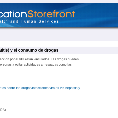
atitis) y el consumo de drogas
fección por el VIH están vinculados. Las drogas pueden
personas a evitar actividades arriesgadas como las
atos-sobre-las-drogas/infecciones-virales-vih-hepatitis-y-
IDA)