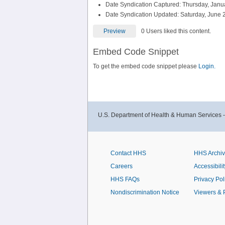
Date Syndication Captured: Thursday, Janu
Date Syndication Updated: Saturday, June 
Preview
0 Users liked this content.
Embed Code Snippet
To get the embed code snippet please
Login.
U.S. Department of Health & Human Services 
Contact HHS
HHS Archi
Careers
Accessibilit
HHS FAQs
Privacy Pol
Nondiscrimination Notice
Viewers & 