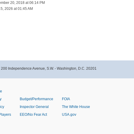
ember 20, 2018 at 06:14 PM
5, 2026 at 01:45 AM
- 200 Independence Avenue, S.W. - Washington, D.C. 20201
ve
y
Budget/Performance
FOIA
icy
Inspector General
The White House
Players
EEO/No Fear Act
USA.gov