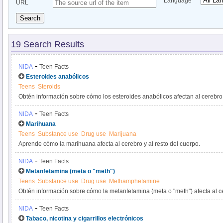
Language
URL
Search
19 Search Results
-
NIDA
Teen Facts
Esteroides anabólicos
Teens
Steroids
Obtén información sobre cómo los esteroides anabólicos afectan al cerebro 
-
NIDA
Teen Facts
Marihuana
Teens
Substance use
Drug use
Marijuana
Aprende cómo la marihuana afecta al cerebro y al resto del cuerpo.
-
NIDA
Teen Facts
Metanfetamina (meta o "meth")
Teens
Substance use
Drug use
Methamphetamine
Obtén información sobre cómo la metanfetamina (meta o "meth") afecta al ce
La metanfetamina es una droga estimulante.
-
NIDA
Teen Facts
Tabaco, nicotina y cigarrillos electrónicos