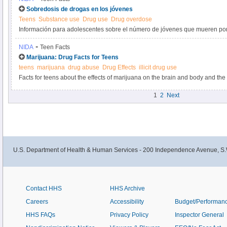
Sobredosis de drogas en los jóvenes
Teens
Substance use
Drug use
Drug overdose
Información para adolescentes sobre el número de jóvenes que mueren por
-
NIDA
Teen Facts
Marijuana: Drug Facts for Teens
teens
marijuana
drug abuse
Drug Effects
illicit drug use
Facts for teens about the effects of marijuana on the brain and body and the
1
2
Next
U.S. Department of Health & Human Services - 200 Independence Avenue, S.
Contact HHS
HHS Archive
Careers
Accessibility
Budget/Performan
HHS FAQs
Privacy Policy
Inspector General