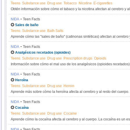
Teens
Substance use
Drug use
Tobacco
Nicotine
E-cigarettes
Obtén información sobre cómo el tabaco y la nicotina afectan al cerebro y al
-
NIDA
Teen Facts
Sales de baño
Teens
Substance use
Bath Salts
Aprende cómo las "sales de baño" (catinonas sintéticas) afectan al cerebro y
sales de baño son drogas fabricadas por el hombre.
-
NIDA
Teen Facts
Analgésicos recetados (opioides)
Teens
Substance use
Drug use
Prescription drugs
Opioids
Información sobre cómo el mal uso de los analgésicos (opioides recetados) a
del cuerpo.
-
NIDA
Teen Facts
Heroína
Teens
Substance use
Drug use
Heroin
Aprende más sobre cómo la heroína afecta al cerebro y al resto del cuerpo.
drogas llamadas opioides.
-
NIDA
Teen Facts
Cocaína
Teens
Substance use
Drug use
Cocaine
Aprende cómo la cocaína afecta al cerebro y al cuerpo. La cocaína es un es
-
NIDA
Teen Facts